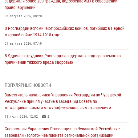
задержали более 200 граждан, подозреваемых в совершении
правонарушений
03 августа 2026, 08:20
В Росгвардии вспоминают российских воинов, погибших в Первой
мировой войне 1914-1918 годов
01 августа 2026, 07:19
В Ядрине сотрудники Росгвардии задержали подозреваемого в
причинении тяжкого вреда здоровью
01 августа 2026, 06:12
1 августа – День дежурной службы войск национальной гвардии
ПОПУЛЯРНЫЕ НОВОСТИ
Российской Федерации
Заместитель начальника Управления Росгвардии по Чувашской
01 августа 2026, 05:17
Республике принял участие в заседании Совета по
межнациональным и межконфессиональным отношениям
Директор Росгвардии Герой России генерал армии Виктор Золотов
поздравил специалистов подразделений тыла с профессиональным
13 июля 2026, 12:02
2
праздником
Спортсмены Управления Росгвардии по Чувашской Республике
01 августа 2026, 00:01
завоевали «золото» чемпионата региональной организации