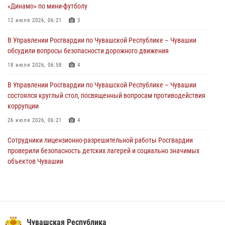
«Динамо» по мини-футболу
В Чебоксарах при участии спецназа Росгвардии изъята крупная
партия немаркированной никотиносодержащей продукции (видео)
12 июля 2026, 06:21
3
31 июля 2026, 10:01
1
В Управлении Росгвардии по Чувашской Республике – Чувашии
обсудили вопросы безопасности дорожного движения
Сотрудник вневедомственной охраны Росгвардии рассказал
корреспонденту Издательского дома «Хыпар» о службе в ВДВ
18 июля 2026, 06:58
4
31 июля 2026, 07:58
3
В Управлении Росгвардии по Чувашской Республике – Чувашии
состоялся круглый стол, посвященный вопросам противодействия
коррупции
26 июля 2026, 06:21
4
Сотрудники лицензионно-разрешительной работы Росгвардии
проверили безопасность детских лагерей и социально значимых
объектов Чувашии
15 июля 2026, 11:05
2
Росгвардейцы приняли участие в обеспечении общественной
безопасности во время общегородского крестного хода в
Чебоксарах
Чувашская Республика