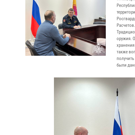
Республи
территор
Росгвард
Расчетов
Традицио
оружия. 
хранения 
также во
получить
были дан