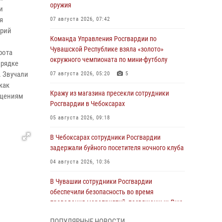
оружия
и
я
07 августа 2026, 07:42
трий
Команда Управления Росгвардии по
Чувашской Республике взяла «золото»
рота
окружного чемпионата по мини-футболу
орядке
. Звучали
07 августа 2026, 05:20
5
как
Кражу из магазина пресекли сотрудники
ащениям
Росгвардии в Чебоксарах
05 августа 2026, 09:18
В Чебоксарах сотрудники Росгвардии
задержали буйного посетителя ночного клуба
04 августа 2026, 10:36
В Чувашии сотрудники Росгвардии
обеспечили безопасность во время
проведения мероприятий, посвященных Дню
ВДВ
ПОПУЛЯРНЫЕ НОВОСТИ