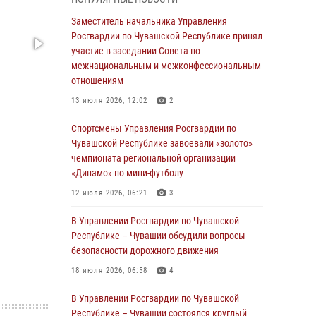
03 августа 2026, 10:34
2
Заместитель начальника Управления
В июле сотрудники вневедомственной
Росгвардии по Чувашской Республике принял
охраны Росгвардии задержали более 200
участие в заседании Совета по
граждан, подозреваемых в совершении
межнациональным и межконфессиональным
правонарушений
отношениям
03 августа 2026, 08:20
13 июля 2026, 12:02
2
В Росгвардии вспоминают российских
Спортсмены Управления Росгвардии по
воинов, погибших в Первой мировой войне
Чувашской Республике завоевали «золото»
1914-1918 годов
чемпионата региональной организации
«Динамо» по мини-футболу
01 августа 2026, 07:19
12 июля 2026, 06:21
3
В Ядрине сотрудники Росгвардии задержали
подозреваемого в причинении тяжкого вреда
В Управлении Росгвардии по Чувашской
здоровью
Республике – Чувашии обсудили вопросы
безопасности дорожного движения
01 августа 2026, 06:12
18 июля 2026, 06:58
4
1 августа – День дежурной службы войск
национальной гвардии Российской
В Управлении Росгвардии по Чувашской
Федерации
Республике – Чувашии состоялся круглый