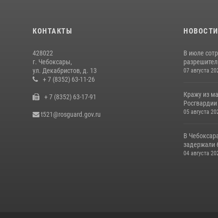
КОНТАКТЫ
НОВОСТ
428022
В июле сот
г. Чебоксары,
разрешител
ул. Декабристов, д. 13
07 августа 20
+ 7 (8352) 63-11-26
Кражу из м
+ 7 (8352) 63-17-91
Росгвардии
05 августа 20
t521@rosguard.gov.ru
В Чебоксар
задержали б
04 августа 20