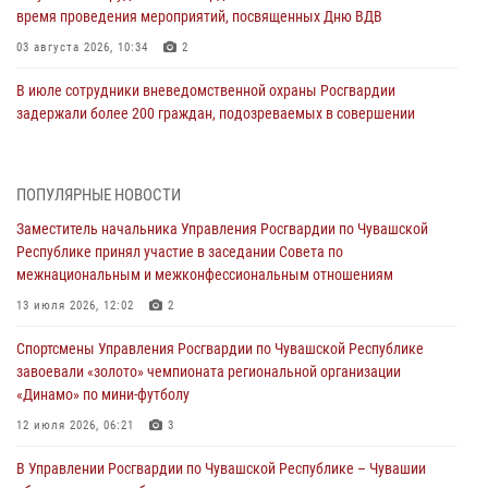
время проведения мероприятий, посвященных Дню ВДВ
03 августа 2026, 10:34
2
В июле сотрудники вневедомственной охраны Росгвардии
задержали более 200 граждан, подозреваемых в совершении
правонарушений
03 августа 2026, 08:20
ПОПУЛЯРНЫЕ НОВОСТИ
В Росгвардии вспоминают российских воинов, погибших в Первой
Заместитель начальника Управления Росгвардии по Чувашской
мировой войне 1914-1918 годов
Республике принял участие в заседании Совета по
01 августа 2026, 07:19
межнациональным и межконфессиональным отношениям
В Ядрине сотрудники Росгвардии задержали подозреваемого в
13 июля 2026, 12:02
2
причинении тяжкого вреда здоровью
Спортсмены Управления Росгвардии по Чувашской Республике
01 августа 2026, 06:12
завоевали «золото» чемпионата региональной организации
«Динамо» по мини-футболу
1 августа – День дежурной службы войск национальной гвардии
Российской Федерации
12 июля 2026, 06:21
3
01 августа 2026, 05:17
В Управлении Росгвардии по Чувашской Республике – Чувашии