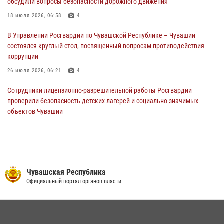
обсудили вопросы безопасности дорожного движения
Директор Росгвардии Герой России генерал армии Виктор Золотов
поздравил специалистов подразделений тыла с профессиональным
18 июля 2026, 06:58
4
праздником
В Управлении Росгвардии по Чувашской Республике – Чувашии
01 августа 2026, 00:01
состоялся круглый стол, посвященный вопросам противодействия
коррупции
26 июля 2026, 06:21
4
Сотрудники лицензионно-разрешительной работы Росгвардии
проверили безопасность детских лагерей и социально значимых
объектов Чувашии
15 июля 2026, 11:05
2
В Чувашии подвели итоги служебной деятельности подразделений
вневедомственной охраны Росгвардии
14 июля 2026, 13:09
3
Чувашская Республика
Официальный портал органов власти
Взрывотехник ОМОН «Сувар» стал героем очередного выпуска
программы «Время СВОих» на Национальном телевидении Чувашии
21 июля 2026, 09:15
4