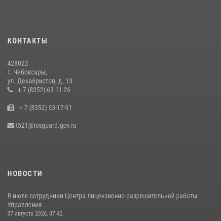
В преддверии Дня святого князя Владимира в Управлении
Росгвардии по Чувашской Республике – Чувашии состоялась
встреча с священнослужителем
КОНТАКТЫ
27 июля 2026, 05:05
3
428022
В преддверии сезона охоты Управление Росгвардии по Чувашской
г. Чебоксары,
Республике напоминает о правилах обращения с оружием
ул. Декабристов, д. 13
16 июля 2026, 12:46
+ 7 (8352) 63-11-26
+ 7 (8352) 63-17-91
При поддержке спецназа Росгвардии в Чувашии изъята крупная
партия наркотиков (видео)
t521@rosguard.gov.ru
08 июля 2026, 14:22
1
НОВОСТИ
В июле сотрудники Центра лицензионно-разрешительной работы
Управления ...
07 августа 2026, 07:42