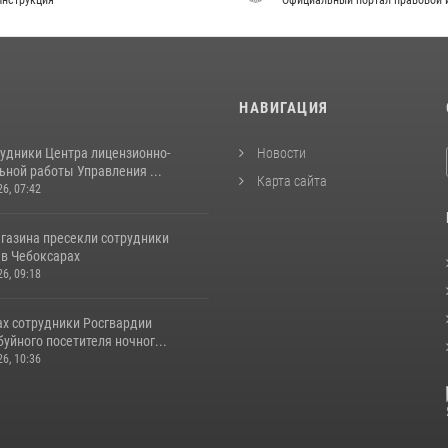
нструкция
Официальный портал правовой 
И
НАВИГАЦИЯ
рудники Центра лицензионно-
Новости
ьной работы Управления ...
Карта сайта
26, 07:42
агазина пресекли сотрудники
 в Чебоксарах
26, 09:18
ах сотрудники Росгвардии
уйного посетителя ночног...
26, 10:36