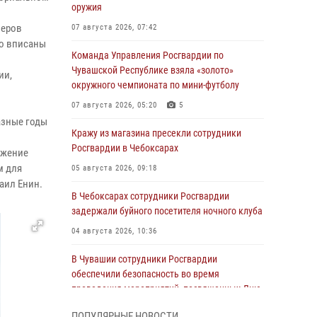
оружия
леров
07 августа 2026, 07:42
но вписаны
Команда Управления Росгвардии по
Чувашской Республике взяла «золото»
ии,
окружного чемпионата по мини-футболу
07 августа 2026, 05:20
5
азные годы
Кражу из магазина пресекли сотрудники
Росгвардии в Чебоксарах
ажение
м для
05 августа 2026, 09:18
аил Енин.
В Чебоксарах сотрудники Росгвардии
задержали буйного посетителя ночного клуба
04 августа 2026, 10:36
В Чувашии сотрудники Росгвардии
обеспечили безопасность во время
проведения мероприятий, посвященных Дню
ВДВ
ПОПУЛЯРНЫЕ НОВОСТИ