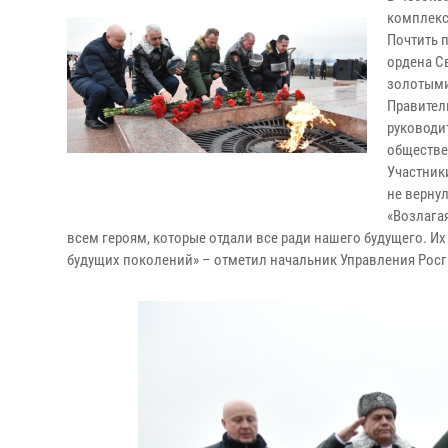
комплекс
Почтить 
ордена С
золотыми
Правител
руководи
обществе
Участник
не верну
«Возлага
всем героям, которые отдали все ради нашего будущего. Их
будущих поколений» – отметил начальник Управления Рос