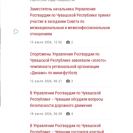
03 августа 2026, 10:34
2
Заместитель начальника Управления
В июле сотрудники вневедомственной
Росгвардии по Чувашской Республике принял
охраны Росгвардии задержали более 200
участие в заседании Совета по
граждан, подозреваемых в совершении
межнациональным и межконфессиональным
правонарушений
отношениям
03 августа 2026, 08:20
13 июля 2026, 12:02
2
В Росгвардии вспоминают российских
Спортсмены Управления Росгвардии по
воинов, погибших в Первой мировой войне
Чувашской Республике завоевали «золото»
1914-1918 годов
чемпионата региональной организации
«Динамо» по мини-футболу
01 августа 2026, 07:19
12 июля 2026, 06:21
3
В Ядрине сотрудники Росгвардии задержали
подозреваемого в причинении тяжкого вреда
В Управлении Росгвардии по Чувашской
здоровью
Республике – Чувашии обсудили вопросы
безопасности дорожного движения
01 августа 2026, 06:12
18 июля 2026, 06:58
4
1 августа – День дежурной службы войск
национальной гвардии Российской
В Управлении Росгвардии по Чувашской
Федерации
Республике – Чувашии состоялся круглый