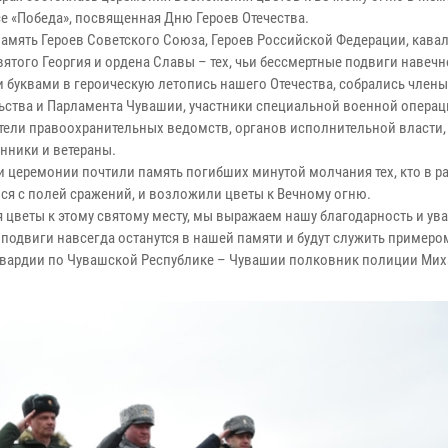
е «Победа», посвященная Дню Героев Отечества.
память Героев Советского Союза, Героев Российской Федерации, кава
вятого Георгия и ордена Славы – тех, чьи бессмертные подвиги навеч
 буквами в героическую летопись нашего Отечества, собрались члены
ьства и Парламента Чувашии, участники специальной военной операц
тели правоохранительных ведомств, органов исполнительной власти,
нники и ветераны.
и церемонии почтили память погибших минутой молчания тех, кто в р
лся с полей сражений, и возложили цветы к Вечному огню.
я цветы к этому святому месту, мы выражаем нашу благодарность и ув
 подвиги навсегда останутся в нашей памяти и будут служить примеро
гвардии по Чувашской Республике – Чувашии полковник полиции Мих