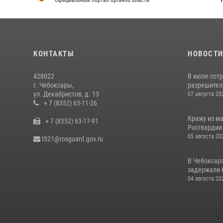
Официальный портал органов власти
И
КОНТАКТЫ
НОВОСТ
428022
В июле сот
г. Чебоксары,
разрешител
ул. Декабристов, д. 13
07 августа 20
+ 7 (8352) 63-11-26
Кражу из м
+ 7 (8352) 63-17-91
Росгвардии
05 августа 20
t521@rosguard.gov.ru
В Чебоксар
задержали б
04 августа 20