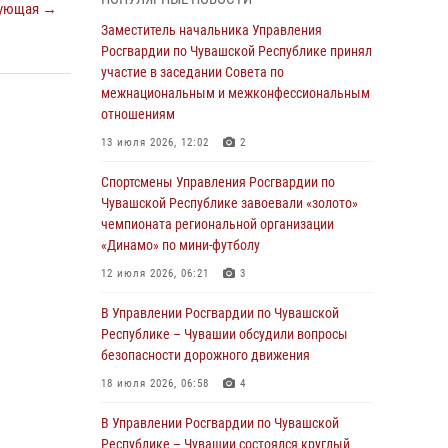
ующая →
В Ядрине сотрудники Росгвардии задержали
Заместитель начальника Управления
подозреваемого в причинении тяжкого вреда
Росгвардии по Чувашской Республике принял
здоровью
участие в заседании Совета по
межнациональным и межконфессиональным
01 августа 2026, 06:12
отношениям
1 августа – День дежурной службы войск
13 июля 2026, 12:02
2
национальной гвардии Российской
Федерации
Спортсмены Управления Росгвардии по
Чувашской Республике завоевали «золото»
01 августа 2026, 05:17
чемпионата региональной организации
«Динамо» по мини-футболу
Директор Росгвардии Герой России генерал
армии Виктор Золотов поздравил
12 июля 2026, 06:21
3
специалистов подразделений тыла с
профессиональным праздником
В Управлении Росгвардии по Чувашской
Республике – Чувашии обсудили вопросы
01 августа 2026, 00:01
безопасности дорожного движения
В Чебоксарах при участии спецназа
18 июля 2026, 06:58
4
Росгвардии изъята крупная партия
немаркированной никотиносодержащей
В Управлении Росгвардии по Чувашской
продукции (видео)
Республике – Чувашии состоялся круглый