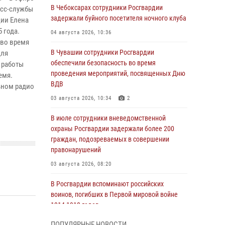
В Чебоксарах сотрудники Росгвардии
есс-службы
задержали буйного посетителя ночного клуба
ии Елена
 года.
04 августа 2026, 10:36
 во время
В Чувашии сотрудники Росгвардии
для
обеспечили безопасность во время
х работы
проведения мероприятий, посвященных Дню
емя.
ВДВ
ьном радио
03 августа 2026, 10:34
2
В июле сотрудники вневедомственной
охраны Росгвардии задержали более 200
граждан, подозреваемых в совершении
правонарушений
03 августа 2026, 08:20
В Росгвардии вспоминают российских
воинов, погибших в Первой мировой войне
1914-1918 годов
01 августа 2026, 07:19
ПОПУЛЯРНЫЕ НОВОСТИ