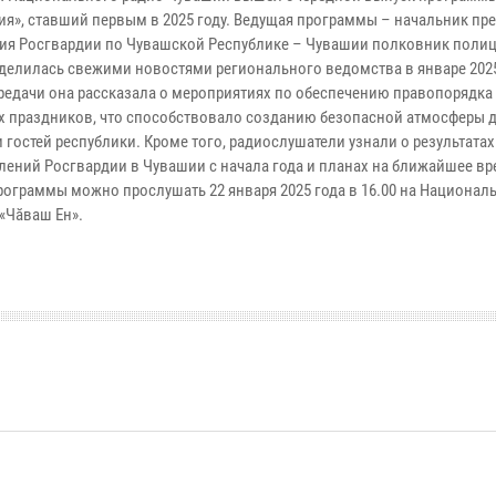
ия», ставший первым в 2025 году. Ведущая программы – начальник пр
ия Росгвардии по Чувашской Республике – Чувашии полковник полиц
оделилась свежими новостями регионального ведомства в январе 2025
ередачи она рассказала о мероприятиях по обеспечению правопорядка
х праздников, что способствовало созданию безопасной атмосферы 
 гостей республики. Кроме того, радиослушатели узнали о результата
лений Росгвардии в Чувашии с начала года и планах на ближайшее вр
рограммы можно прослушать 22 января 2025 года в 16.00 на Национал
«Чăваш Ен».