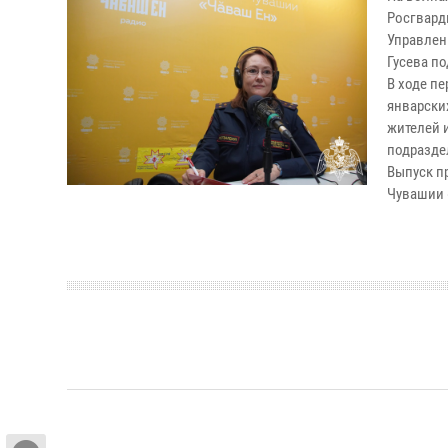
Росгвард
Управлен
Гусева п
В ходе п
январски
жителей и
подразде
Выпуск п
Чувашии 