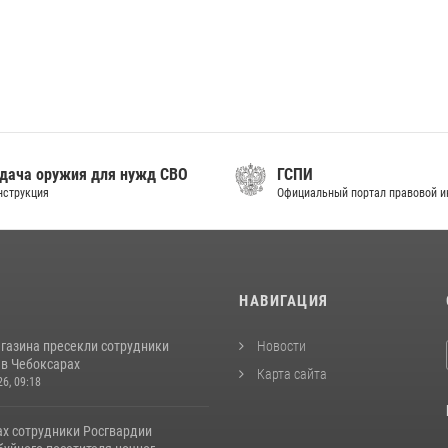
дача оружия для нужд СВО
ГСПИ
нструкция
Официальный портал правовой 
И
НАВИГАЦИЯ
агазина пресекли сотрудники
Новости
 в Чебоксарах
Карта сайта
26, 09:18
ах сотрудники Росгвардии