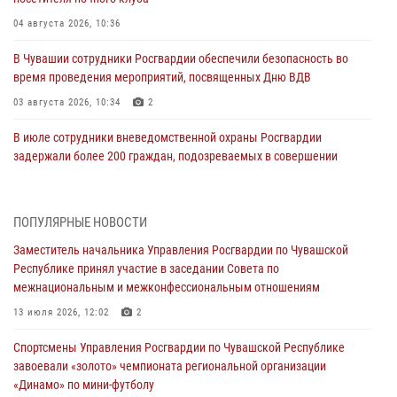
04 августа 2026, 10:36
В Чувашии сотрудники Росгвардии обеспечили безопасность во
время проведения мероприятий, посвященных Дню ВДВ
03 августа 2026, 10:34
2
В июле сотрудники вневедомственной охраны Росгвардии
задержали более 200 граждан, подозреваемых в совершении
правонарушений
03 августа 2026, 08:20
ПОПУЛЯРНЫЕ НОВОСТИ
В Росгвардии вспоминают российских воинов, погибших в Первой
Заместитель начальника Управления Росгвардии по Чувашской
мировой войне 1914-1918 годов
Республике принял участие в заседании Совета по
01 августа 2026, 07:19
межнациональным и межконфессиональным отношениям
В Ядрине сотрудники Росгвардии задержали подозреваемого в
13 июля 2026, 12:02
2
причинении тяжкого вреда здоровью
Спортсмены Управления Росгвардии по Чувашской Республике
01 августа 2026, 06:12
завоевали «золото» чемпионата региональной организации
«Динамо» по мини-футболу
1 августа – День дежурной службы войск национальной гвардии