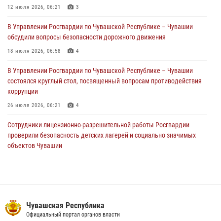
Российской Федерации
12 июля 2026, 06:21
3
01 августа 2026, 05:17
В Управлении Росгвардии по Чувашской Республике – Чувашии
обсудили вопросы безопасности дорожного движения
Директор Росгвардии Герой России генерал армии Виктор Золотов
поздравил специалистов подразделений тыла с профессиональным
18 июля 2026, 06:58
4
праздником
В Управлении Росгвардии по Чувашской Республике – Чувашии
01 августа 2026, 00:01
состоялся круглый стол, посвященный вопросам противодействия
коррупции
26 июля 2026, 06:21
4
Сотрудники лицензионно-разрешительной работы Росгвардии
проверили безопасность детских лагерей и социально значимых
объектов Чувашии
15 июля 2026, 11:05
2
В Чувашии подвели итоги служебной деятельности подразделений
вневедомственной охраны Росгвардии
14 июля 2026, 13:09
3
Чувашская Республика
Официальный портал органов власти