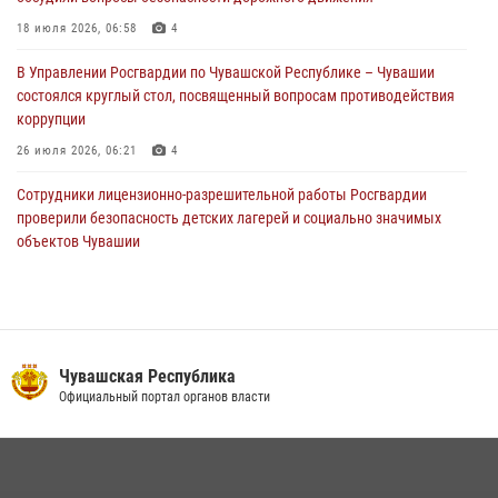
Сотрудник вневедомственной охраны Росгвардии рассказал
корреспонденту Издательского дома «Хыпар» о службе в ВДВ
18 июля 2026, 06:58
4
31 июля 2026, 07:58
3
В Управлении Росгвардии по Чувашской Республике – Чувашии
состоялся круглый стол, посвященный вопросам противодействия
коррупции
26 июля 2026, 06:21
4
Сотрудники лицензионно-разрешительной работы Росгвардии
проверили безопасность детских лагерей и социально значимых
объектов Чувашии
15 июля 2026, 11:05
2
Росгвардейцы приняли участие в обеспечении общественной
безопасности во время общегородского крестного хода в
Чебоксарах
Чувашская Республика
07 июля 2026, 11:01
5
Официальный портал органов власти
В Чувашии подвели итоги служебной деятельности подразделений
вневедомственной охраны Росгвардии
14 июля 2026, 13:09
3