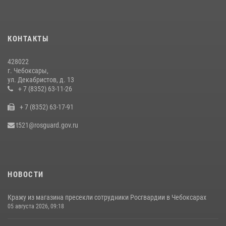
Взрывотехник ОМОН «Сувар» стал героем очередного выпуска
программы «Время СВОих» на Национальном телевидении Чувашии
КОНТАКТЫ
21 июля 2026, 09:15
4
428022
В преддверии Дня святого князя Владимира в Управлении
г. Чебоксары,
Росгвардии по Чувашской Республике – Чувашии состоялась
ул. Декабристов, д. 13
встреча с священнослужителем
+ 7 (8352) 63-11-26
27 июля 2026, 05:05
3
+ 7 (8352) 63-17-91
В преддверии сезона охоты Управление Росгвардии по Чувашской
t521@rosguard.gov.ru
Республике напоминает о правилах обращения с оружием
16 июля 2026, 12:46
НОВОСТИ
Кражу из магазина пресекли сотрудники Росгвардии в Чебоксарах
05 августа 2026, 09:18