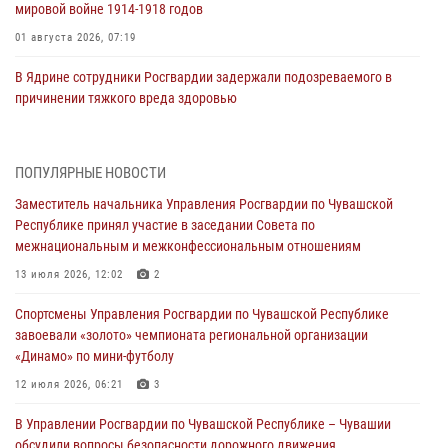
мировой войне 1914-1918 годов
01 августа 2026, 07:19
В Ядрине сотрудники Росгвардии задержали подозреваемого в
причинении тяжкого вреда здоровью
01 августа 2026, 06:12
1 августа – День дежурной службы войск национальной гвардии
ПОПУЛЯРНЫЕ НОВОСТИ
Российской Федерации
Заместитель начальника Управления Росгвардии по Чувашской
01 августа 2026, 05:17
Республике принял участие в заседании Совета по
межнациональным и межконфессиональным отношениям
Директор Росгвардии Герой России генерал армии Виктор Золотов
поздравил специалистов подразделений тыла с профессиональным
13 июля 2026, 12:02
2
праздником
Спортсмены Управления Росгвардии по Чувашской Республике
01 августа 2026, 00:01
завоевали «золото» чемпионата региональной организации
«Динамо» по мини-футболу
В Чебоксарах при участии спецназа Росгвардии изъята крупная
партия немаркированной никотиносодержащей продукции (видео)
12 июля 2026, 06:21
3
31 июля 2026, 10:01
1
В Управлении Росгвардии по Чувашской Республике – Чувашии
обсудили вопросы безопасности дорожного движения