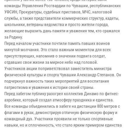
команды Управления Росгвардии по Чувашии, республиканских
УФСИН, Прокуратуры, судебных приставов, МЧС, налоговой
службы, а также представители коммерческих структур, кадеты,
школьники, ветераны ведомства и просто жители города,
желающие выразить дань памяти и уважения тем, кто сражался
за Родину.
Перед началом участники почтили память павших воинов
минутой молчания. Это стало важным моментом для всех
присутствующих, напомнив о значении подвига солдат,
отдавших свои жизни за мирное небо над головой.
Участников акции поприветствовал заместитель министра
физической культуры и спорта Чувашии Александр Степанов. Он
подчеркнул важность таких мероприятий для воспитания
патриотизма и уважения к истории своей страны.
Перед забегом публику разогрел коллектив Динамо по фитнес-
аэробике, который создал атмосферу праздника и единства.
Все команды объединились в забеге на дистанции 800 метров с
флагами в руках, демонстрируя отличную физическую форму и
командный дух. Участники проявили не только спортивные
навыки, но и сплоченность, что стало ярким примером единства