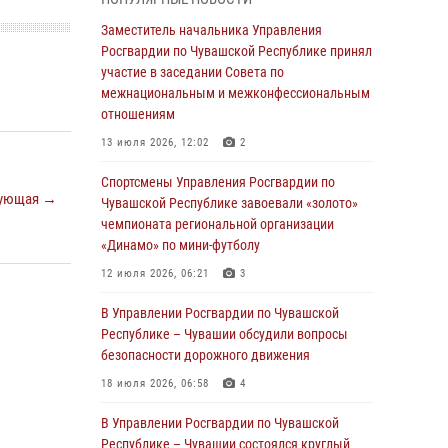
03 августа 2026, 10:34
2
Заместитель начальника Управления
В июле сотрудники вневедомственной
Росгвардии по Чувашской Республике принял
охраны Росгвардии задержали более 200
участие в заседании Совета по
граждан, подозреваемых в совершении
межнациональным и межконфессиональным
правонарушений
отношениям
03 августа 2026, 08:20
13 июля 2026, 12:02
2
В Росгвардии вспоминают российских
Спортсмены Управления Росгвардии по
ующая →
воинов, погибших в Первой мировой войне
Чувашской Республике завоевали «золото»
1914-1918 годов
чемпионата региональной организации
«Динамо» по мини-футболу
01 августа 2026, 07:19
12 июля 2026, 06:21
3
В Ядрине сотрудники Росгвардии задержали
подозреваемого в причинении тяжкого вреда
В Управлении Росгвардии по Чувашской
здоровью
Республике – Чувашии обсудили вопросы
безопасности дорожного движения
01 августа 2026, 06:12
18 июля 2026, 06:58
4
1 августа – День дежурной службы войск
национальной гвардии Российской
В Управлении Росгвардии по Чувашской
Федерации
Республике – Чувашии состоялся круглый