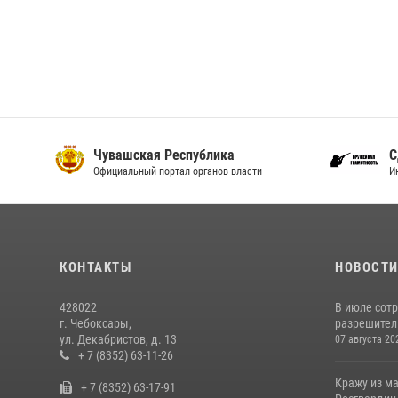
Чувашская Республика
С
Официальный портал органов власти
И
КОНТАКТЫ
НОВОСТ
428022
В июле сот
г. Чебоксары,
разрешител
ул. Декабристов, д. 13
07 августа 20
+ 7 (8352) 63-11-26
Кражу из м
+ 7 (8352) 63-17-91