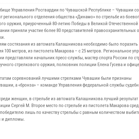
ьбище Управления Росгвардии по Чувашской Республике – Чувашии с
т регионального отделения общества «Динамо» по стрельбе из боевог
ого оружия, приуроченный 80-летию Победы в Великой Отечественной 
ании приняли участие более 80 представителей правоохранительных 
ки.
иям состязания из автомата Калашникова необходимо было поразить
я 100 метров, из пистолета Макарова – с 25 метров. Региональное уп
ии представляли начальник пресс-службы, мастер спорта России по ст
ручного стрелкового оружия, полковник полиции Елена Гусева и офи
ьтатам соревнований лучшими стрелками Чувашии были признаны
увашии, а «бронза» – команде Управления федеральной службы судеб
среди женщин, в стрельбе из автомата Калашникова лучший результат
лиции Сергей М. Второе место по стрельбе из пистолета Макарова сре
в победителю лишь по качеству стрельбы с равным количеством выбит
и и дипломы.