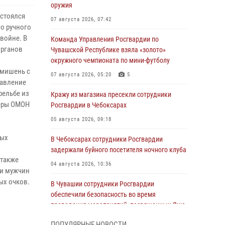
оружия
остоялся
07 августа 2026, 07:42
о ручного
войне. В
Команда Управления Росгвардии по
органов
Чувашской Республике взяла «золото»
окружного чемпионата по мини-футболу
 мишень с
07 августа 2026, 05:20
5
равление
рельбе из
Кражу из магазина пресекли сотрудники
церы ОМОН
Росгвардии в Чебоксарах
05 августа 2026, 09:18
ных
В Чебоксарах сотрудники Росгвардии
задержали буйного посетителя ночного клуба
 также
04 августа 2026, 10:36
ди мужчин
ых очков.
В Чувашии сотрудники Росгвардии
обеспечили безопасность во время
проведения мероприятий, посвященных Дню
ВДВ
ПОПУЛЯРНЫЕ НОВОСТИ