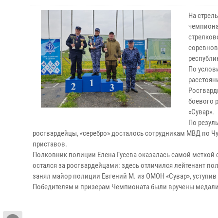
На стрел
чемпиона
стрелков
соревнов
республи
По услов
расстояни
Росгвард
боевого 
«Сувар».
По резул
росгвардейцы, «серебро» досталось сотрудникам МВД по Ч
приставов.
Полковник полиции Елена Гусева оказалась самой меткой 
остался за росгвардейцами: здесь отличился лейтенант по
занял майор полиции Евгений М. из ОМОН «Сувар», уступи
Победителям и призерам Чемпионата были вручены медал