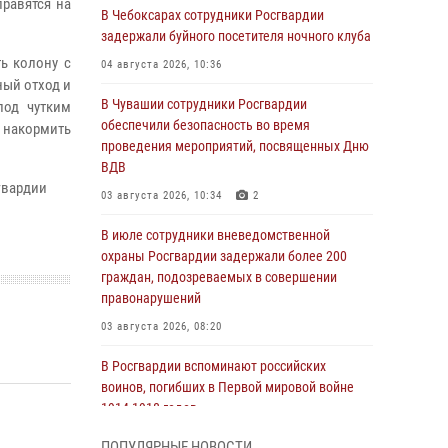
равятся на
В Чебоксарах сотрудники Росгвардии
задержали буйного посетителя ночного клуба
ь колону с
04 августа 2026, 10:36
ный отход и
В Чувашии сотрудники Росгвардии
под чутким
обеспечили безопасность во время
 накормить
проведения мероприятий, посвященных Дню
ВДВ
гвардии
03 августа 2026, 10:34
2
В июле сотрудники вневедомственной
охраны Росгвардии задержали более 200
граждан, подозреваемых в совершении
правонарушений
03 августа 2026, 08:20
В Росгвардии вспоминают российских
воинов, погибших в Первой мировой войне
1914-1918 годов
01 августа 2026, 07:19
ПОПУЛЯРНЫЕ НОВОСТИ