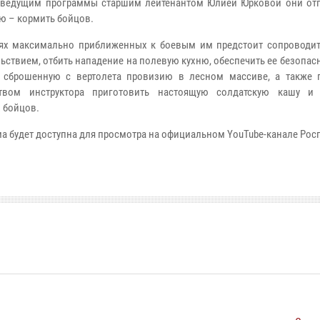
 ведущим программы старшим лейтенантом Юлией Юрковой они отп
ю – кормить бойцов.
ях максимально приближенных к боевым им предстоит сопроводит
ьствием, отбить нападение на полевую кухню, обеспечить ее безопас
 сброшенную с вертолета провизию в лесном массиве, а также 
ством инструктора приготовить настоящую солдатскую кашу и
 бойцов.
а будет доступна для просмотра на официальном YouTube-канале Рос