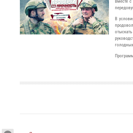
Вместе с
передову
В услови
продовол
отыскать
руковод
голодных
Программ