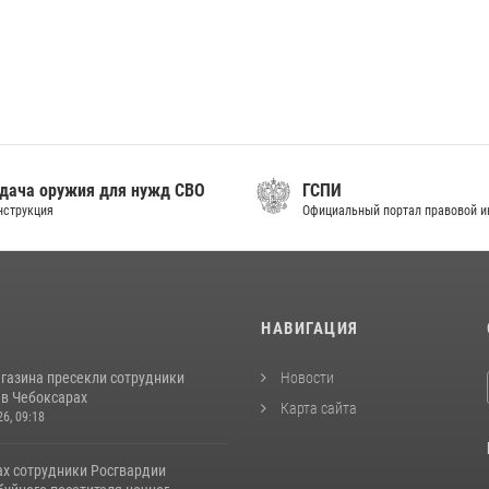
дача оружия для нужд СВО
ГСПИ
нструкция
Официальный портал правовой 
И
НАВИГАЦИЯ
агазина пресекли сотрудники
Новости
 в Чебоксарах
Карта сайта
26, 09:18
ах сотрудники Росгвардии