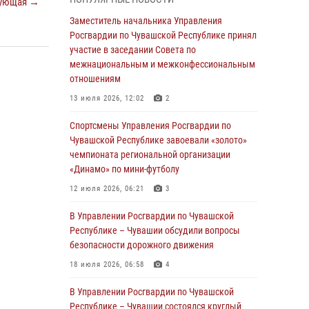
ующая →
В Ядрине сотрудники Росгвардии задержали
Заместитель начальника Управления
подозреваемого в причинении тяжкого вреда
Росгвардии по Чувашской Республике принял
здоровью
участие в заседании Совета по
межнациональным и межконфессиональным
01 августа 2026, 06:12
отношениям
1 августа – День дежурной службы войск
13 июля 2026, 12:02
2
национальной гвардии Российской
Федерации
Спортсмены Управления Росгвардии по
Чувашской Республике завоевали «золото»
01 августа 2026, 05:17
чемпионата региональной организации
«Динамо» по мини-футболу
Директор Росгвардии Герой России генерал
армии Виктор Золотов поздравил
12 июля 2026, 06:21
3
специалистов подразделений тыла с
профессиональным праздником
В Управлении Росгвардии по Чувашской
Республике – Чувашии обсудили вопросы
01 августа 2026, 00:01
безопасности дорожного движения
В Чебоксарах при участии спецназа
18 июля 2026, 06:58
4
Росгвардии изъята крупная партия
немаркированной никотиносодержащей
В Управлении Росгвардии по Чувашской
продукции (видео)
Республике – Чувашии состоялся круглый