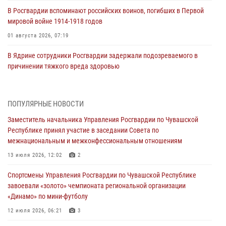
В Росгвардии вспоминают российских воинов, погибших в Первой
мировой войне 1914-1918 годов
01 августа 2026, 07:19
В Ядрине сотрудники Росгвардии задержали подозреваемого в
причинении тяжкого вреда здоровью
01 августа 2026, 06:12
1 августа – День дежурной службы войск национальной гвардии
ПОПУЛЯРНЫЕ НОВОСТИ
Российской Федерации
Заместитель начальника Управления Росгвардии по Чувашской
01 августа 2026, 05:17
Республике принял участие в заседании Совета по
межнациональным и межконфессиональным отношениям
Директор Росгвардии Герой России генерал армии Виктор Золотов
поздравил специалистов подразделений тыла с профессиональным
13 июля 2026, 12:02
2
праздником
Спортсмены Управления Росгвардии по Чувашской Республике
01 августа 2026, 00:01
завоевали «золото» чемпионата региональной организации
«Динамо» по мини-футболу
В Чебоксарах при участии спецназа Росгвардии изъята крупная
партия немаркированной никотиносодержащей продукции (видео)
12 июля 2026, 06:21
3
31 июля 2026, 10:01
1