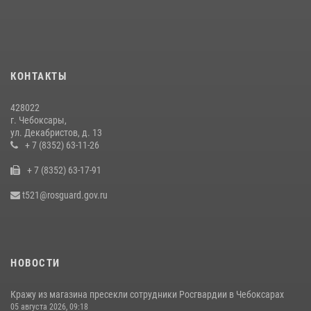
вневедомственной охраны Росгвардии
14 июля 2026, 13:09
3
Взрывотехник ОМОН «Сувар» стал героем очередного выпуска
программы «Время СВОих» на Национальном телевидении Чувашии
КОНТАКТЫ
21 июля 2026, 09:15
4
428022
В преддверии Дня святого князя Владимира в Управлении
г. Чебоксары,
Росгвардии по Чувашской Республике – Чувашии состоялась
ул. Декабристов, д. 13
встреча с священнослужителем
+ 7 (8352) 63-11-26
27 июля 2026, 05:05
3
+ 7 (8352) 63-17-91
В преддверии сезона охоты Управление Росгвардии по Чувашской
t521@rosguard.gov.ru
Республике напоминает о правилах обращения с оружием
16 июля 2026, 12:46
НОВОСТИ
Кражу из магазина пресекли сотрудники Росгвардии в Чебоксарах
05 августа 2026, 09:18