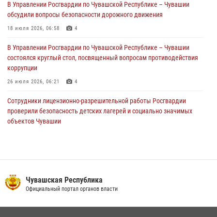
В Управлении Росгвардии по Чувашской Республике – Чувашии
обсудили вопросы безопасности дорожного движения
Сотрудник вневедомственной охраны Росгвардии рассказал
корреспонденту Издательского дома «Хыпар» о службе в ВДВ
18 июля 2026, 06:58
4
31 июля 2026, 07:58
3
В Управлении Росгвардии по Чувашской Республике – Чувашии
состоялся круглый стол, посвященный вопросам противодействия
коррупции
26 июля 2026, 06:21
4
Сотрудники лицензионно-разрешительной работы Росгвардии
проверили безопасность детских лагерей и социально значимых
объектов Чувашии
15 июля 2026, 11:05
2
Росгвардейцы приняли участие в обеспечении общественной
безопасности во время общегородского крестного хода в
Чебоксарах
Чувашская Республика
07 июля 2026, 11:01
5
Официальный портал органов власти
В Чувашии подвели итоги служебной деятельности подразделений