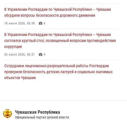
01 августа 2026, 05:17
В Управлении Росгвардии по Чувашской Республике – Чувашии
обсудили вопросы безопасности дорожного движения
Директор Росгвардии Герой России генерал армии Виктор Золотов
поздравил специалистов подразделений тыла с профессиональным
18 июля 2026, 06:58
4
праздником
В Управлении Росгвардии по Чувашской Республике – Чувашии
01 августа 2026, 00:01
состоялся круглый стол, посвященный вопросам противодействия
коррупции
26 июля 2026, 06:21
4
Сотрудники лицензионно-разрешительной работы Росгвардии
проверили безопасность детских лагерей и социально значимых
объектов Чувашии
15 июля 2026, 11:05
2
В Чувашии подвели итоги служебной деятельности подразделений
вневедомственной охраны Росгвардии
14 июля 2026, 13:09
3
Чувашская Республика
Официальный портал органов власти
Взрывотехник ОМОН «Сувар» стал героем очередного выпуска