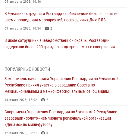
04 августа 2026, 10:36
В Чувашии сотрудники Росгвардии обеспечили безопасность во
время проведения мероприятий, посвященных Дню ВДВ
03 августа 2026, 10:34
2
В июле сотрудники вневедомственной охраны Росгвардии
задержали более 200 граждан, подозреваемых в совершении
правонарушений
03 августа 2026, 08:20
ПОПУЛЯРНЫЕ НОВОСТИ
В Росгвардии вспоминают российских воинов, погибших в Первой
Заместитель начальника Управления Росгвардии по Чувашской
мировой войне 1914-1918 годов
Республике принял участие в заседании Совета по
01 августа 2026, 07:19
межнациональным и межконфессиональным отношениям
В Ядрине сотрудники Росгвардии задержали подозреваемого в
13 июля 2026, 12:02
2
причинении тяжкого вреда здоровью
Спортсмены Управления Росгвардии по Чувашской Республике
01 августа 2026, 06:12
завоевали «золото» чемпионата региональной организации
«Динамо» по мини-футболу
1 августа – День дежурной службы войск национальной гвардии
Российской Федерации
12 июля 2026, 06:21
3