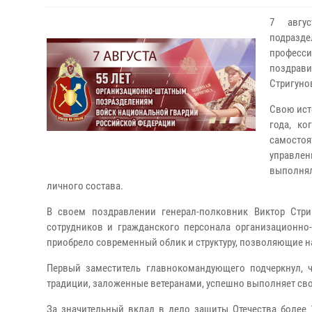
7 авгус
подраз
професс
поздрав
Стригуно
Свою ист
года, к
самосто
управлен
выполнял
личного состава.
В своем поздравлении генерал-полковник Виктор Стриг
сотрудников и гражданского персонала организационно
приобрело современный облик и структуру, позволяющие н
Первый заместитель главнокомандующего подчеркнул, 
традиции, заложенные ветеранами, успешно выполняет сво
За значительный вклад в дело защиты Отечества более