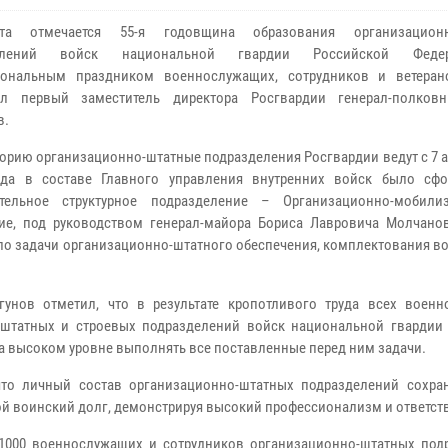
та отмечается 55-я годовщина образования организационн
делений войск национальной гвардии Российской Феде
иональным праздником военнослужащих, сотрудников и ветера
ил первый заместитель директора Росгвардии генерал-полков
в.
орию организационно-штатные подразделения Росгвардии ведут с 7 а
огда в составе Главного управления внутренних войск было сф
ятельное структурное подразделение – Организационно-мобили
ие, под руководством генерал-майора Бориса Лавровича Молчанов
о задачи организационно-штатного обеспечения, комплектования во
унов отметил, что в результате кропотливого труда всех военн
-штатных и строевых подразделений войск национальной гвардии
а высоком уровне выполнять все поставленные перед ним задачи.
что личный состав организационно-штатных подразделений сохра
й воинский долг, демонстрируя высокий профессионализм и ответст
 1000 военнослужащих и сотрудников организационно-штатных под