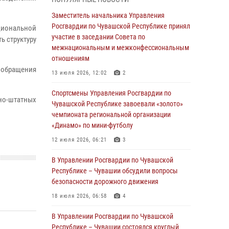
03 августа 2026, 10:34
2
Заместитель начальника Управления
В июле сотрудники вневедомственной
Росгвардии по Чувашской Республике принял
циональной
охраны Росгвардии задержали более 200
участие в заседании Совета по
 структуру
граждан, подозреваемых в совершении
межнациональным и межконфессиональным
правонарушений
отношениям
обращения
03 августа 2026, 08:20
13 июля 2026, 12:02
2
В Росгвардии вспоминают российских
Спортсмены Управления Росгвардии по
но-штатных
воинов, погибших в Первой мировой войне
Чувашской Республике завоевали «золото»
1914-1918 годов
чемпионата региональной организации
«Динамо» по мини-футболу
01 августа 2026, 07:19
12 июля 2026, 06:21
3
В Ядрине сотрудники Росгвардии задержали
подозреваемого в причинении тяжкого вреда
В Управлении Росгвардии по Чувашской
здоровью
Республике – Чувашии обсудили вопросы
безопасности дорожного движения
01 августа 2026, 06:12
18 июля 2026, 06:58
4
1 августа – День дежурной службы войск
национальной гвардии Российской
В Управлении Росгвардии по Чувашской
Федерации
Республике – Чувашии состоялся круглый