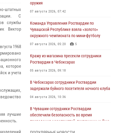
оружия
о-штатных
07 августа 2026, 07:42
рации. С
нов службы
Команда Управления Росгвардии по
ник Виктор
Чувашской Республике взяла «золото»
окружного чемпионата по мини-футболу
07 августа 2026, 05:20
5
вгуста 1968
ормировано
Кражу из магазина пресекли сотрудники
зационного
Росгвардии в Чебоксарах
а, которое
05 августа 2026, 09:18
йск и учета
В Чебоксарах сотрудники Росгвардии
задержали буйного посетителя ночного клуба
ослужащих,
 ведомство
04 августа 2026, 10:36
В Чувашии сотрудники Росгвардии
няя лучшие
обеспечили безопасность во время
венность.
проведения мероприятий, посвященных Дню
ВДВ
разделений
ПОПУЛЯРНЫЕ НОВОСТИ