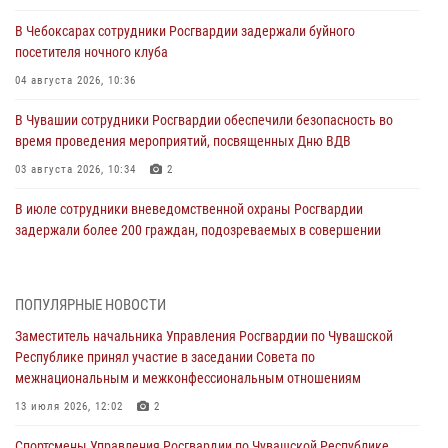
В Чебоксарах сотрудники Росгвардии задержали буйного
посетителя ночного клуба
04 августа 2026, 10:36
В Чувашии сотрудники Росгвардии обеспечили безопасность во
время проведения мероприятий, посвященных Дню ВДВ
03 августа 2026, 10:34
2
В июле сотрудники вневедомственной охраны Росгвардии
задержали более 200 граждан, подозреваемых в совершении
правонарушений
03 августа 2026, 08:20
ПОПУЛЯРНЫЕ НОВОСТИ
В Росгвардии вспоминают российских воинов, погибших в Первой
Заместитель начальника Управления Росгвардии по Чувашской
мировой войне 1914-1918 годов
Республике принял участие в заседании Совета по
01 августа 2026, 07:19
межнациональным и межконфессиональным отношениям
В Ядрине сотрудники Росгвардии задержали подозреваемого в
13 июля 2026, 12:02
2
причинении тяжкого вреда здоровью
Спортсмены Управления Росгвардии по Чувашской Республике