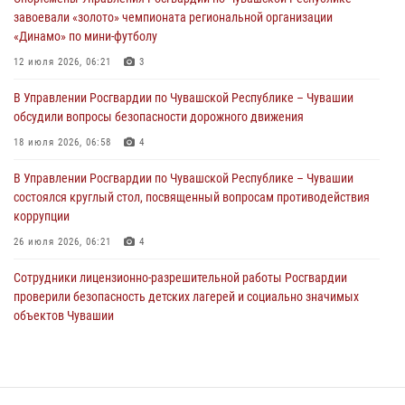
01 августа 2026, 06:12
завоевали «золото» чемпионата региональной организации
«Динамо» по мини-футболу
1 августа – День дежурной службы войск национальной гвардии
Российской Федерации
12 июля 2026, 06:21
3
01 августа 2026, 05:17
В Управлении Росгвардии по Чувашской Республике – Чувашии
обсудили вопросы безопасности дорожного движения
Директор Росгвардии Герой России генерал армии Виктор Золотов
поздравил специалистов подразделений тыла с профессиональным
18 июля 2026, 06:58
4
праздником
В Управлении Росгвардии по Чувашской Республике – Чувашии
01 августа 2026, 00:01
состоялся круглый стол, посвященный вопросам противодействия
коррупции
26 июля 2026, 06:21
4
Сотрудники лицензионно-разрешительной работы Росгвардии
проверили безопасность детских лагерей и социально значимых
объектов Чувашии
15 июля 2026, 11:05
2
В Чувашии подвели итоги служебной деятельности подразделений
вневедомственной охраны Росгвардии