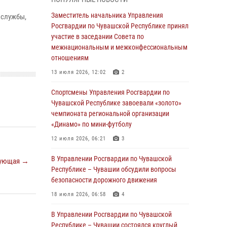
03 августа 2026, 10:34
2
Заместитель начальника Управления
 службы,
В июле сотрудники вневедомственной
Росгвардии по Чувашской Республике принял
охраны Росгвардии задержали более 200
участие в заседании Совета по
граждан, подозреваемых в совершении
межнациональным и межконфессиональным
правонарушений
отношениям
03 августа 2026, 08:20
13 июля 2026, 12:02
2
В Росгвардии вспоминают российских
Спортсмены Управления Росгвардии по
воинов, погибших в Первой мировой войне
Чувашской Республике завоевали «золото»
1914-1918 годов
чемпионата региональной организации
«Динамо» по мини-футболу
01 августа 2026, 07:19
12 июля 2026, 06:21
3
В Ядрине сотрудники Росгвардии задержали
подозреваемого в причинении тяжкого вреда
В Управлении Росгвардии по Чувашской
ующая →
здоровью
Республике – Чувашии обсудили вопросы
безопасности дорожного движения
01 августа 2026, 06:12
18 июля 2026, 06:58
4
1 августа – День дежурной службы войск
национальной гвардии Российской
В Управлении Росгвардии по Чувашской
Федерации
Республике – Чувашии состоялся круглый