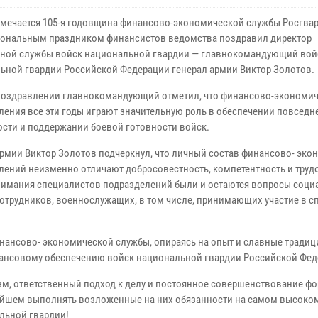
тмечается 105-я годовщина финансово-экономической службы Росгвар
ональным праздником финансистов ведомства поздравил директор
ной службы войск национальной гвардии — главнокомандующий во
ьной гвардии Российской Федерации генерал армии Виктор Золотов.
поздравлении главнокомандующий отметил, что финансово-экономи
ления все эти годы играют значительную роль в обеспечении повсед
ости и поддержании боевой готовности войск.
армии Виктор Золотов подчеркнул, что личный состав финансово- эко
лений неизменно отличают добросовестность, компетентность и труд
нимания специалистов подразделений были и остаются вопросы соци
отрудников, военнослужащих, в том числе, принимающих участие в 
инансово- экономической службы, опираясь на опыт и славные традиц
ансовому обеспечению войск национальной гвардии Российской Фед
зм, ответственный подход к делу и постоянное совершенствование фо
ейшем выполнять возложенные на них обязанности на самом высоком
льной гвардии!