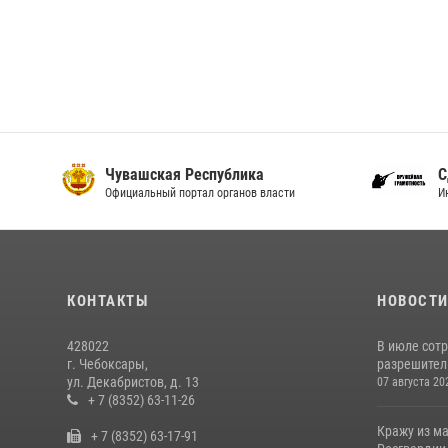
Чувашская Республика
С
Официальный портал органов власти
И
КОНТАКТЫ
НОВОСТ
428022
В июле сот
г. Чебоксары,
разрешител
ул. Декабристов, д. 13
07 августа 20
+ 7 (8352) 63-11-26
Кражу из м
+ 7 (8352) 63-17-91