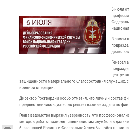
6 июля о
професси
Федераль
национал
В своем 
подразде
деятельн
Генерал 
подразде
центре в
защищенности материального благосостояния служащих, с
военной операции.
Директор Росгвардии особо отметил, что личный состав ф
предшественников, успешно решает важные задачи по фин
Глава ведомства выразил уверенность, что профессионали
методов работы позволят специалистам службы и в дальн
благо нашей Родины и Федеральной службы войск национа