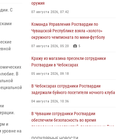
оружия
дии. С
07 августа 2026, 07:42
йсками
Команда Управления Росгвардии по
Чувашской Республике взяла «золото»
окружного чемпионата по мини-футболу
ческие
07 августа 2026, 05:20
5
невной
Кражу из магазина пресекли сотрудники
Росгвардии в Чебоксарах
номических
олюбие. В
05 августа 2026, 09:18
альной
В Чебоксарах сотрудники Росгвардии
специальной
задержали буйного посетителя ночного клуба
04 августа 2026, 10:36
ии
ерации.
В Чувашии сотрудники Росгвардии
обеспечили безопасность во время
рм и
проведения мероприятий, посвященных Дню
 уровне на
ВДВ
ПОПУЛЯРНЫЕ НОВОСТИ