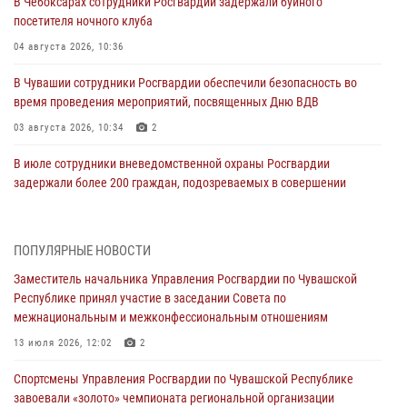
В Чебоксарах сотрудники Росгвардии задержали буйного
посетителя ночного клуба
04 августа 2026, 10:36
В Чувашии сотрудники Росгвардии обеспечили безопасность во
время проведения мероприятий, посвященных Дню ВДВ
03 августа 2026, 10:34
2
В июле сотрудники вневедомственной охраны Росгвардии
задержали более 200 граждан, подозреваемых в совершении
правонарушений
03 августа 2026, 08:20
ПОПУЛЯРНЫЕ НОВОСТИ
В Росгвардии вспоминают российских воинов, погибших в Первой
Заместитель начальника Управления Росгвардии по Чувашской
мировой войне 1914-1918 годов
Республике принял участие в заседании Совета по
01 августа 2026, 07:19
межнациональным и межконфессиональным отношениям
В Ядрине сотрудники Росгвардии задержали подозреваемого в
13 июля 2026, 12:02
2
причинении тяжкого вреда здоровью
Спортсмены Управления Росгвардии по Чувашской Республике
01 августа 2026, 06:12
завоевали «золото» чемпионата региональной организации