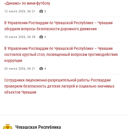
«Динамо» по мини-футболу
1 августа – День дежурной службы войск национальной гвардии
Российской Федерации
12 июля 2026, 06:21
3
01 августа 2026, 05:17
В Управлении Росгвардии по Чувашской Республике – Чувашии
обсудили вопросы безопасности дорожного движения
Директор Росгвардии Герой России генерал армии Виктор Золотов
поздравил специалистов подразделений тыла с профессиональным
18 июля 2026, 06:58
4
праздником
В Управлении Росгвардии по Чувашской Республике – Чувашии
01 августа 2026, 00:01
состоялся круглый стол, посвященный вопросам противодействия
коррупции
26 июля 2026, 06:21
4
Сотрудники лицензионно-разрешительной работы Росгвардии
проверили безопасность детских лагерей и социально значимых
объектов Чувашии
15 июля 2026, 11:05
2
В Чувашии подвели итоги служебной деятельности подразделений
вневедомственной охраны Росгвардии
14 июля 2026, 13:09
3
Чувашская Республика