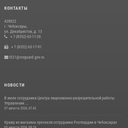
встреча с священнослужителем
КОНТАКТЫ
27 июля 2026, 05:05
3
428022
В преддверии сезона охоты Управление Росгвардии по Чувашской
г. Чебоксары,
Республике напоминает о правилах обращения с оружием
ул. Декабристов, д. 13
16 июля 2026, 12:46
+ 7 (8352) 63-11-26
+ 7 (8352) 63-17-91
Офицер СОБР «Искра» завоевал серебряную медаль на чемпионате
войск национальной гвардии РФ по боксу «10 лет Росгвардии»
t521@rosguard.gov.ru
15 июля 2026, 08:57
4
НОВОСТИ
В июле сотрудники Центра лицензионно-разрешительной работы
Управления ...
07 августа 2026, 07:42
Кражу из магазина пресекли сотрудники Росгвардии в Чебоксарах
05 августа 2026, 09:18