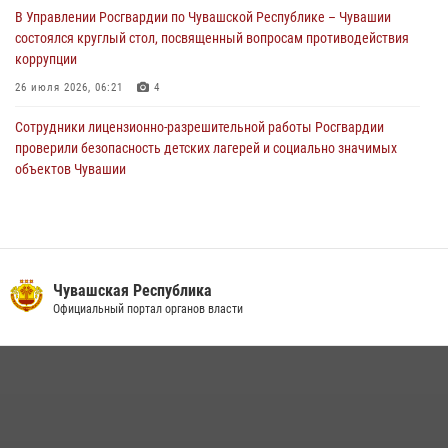
В Управлении Росгвардии по Чувашской Республике – Чувашии
01 августа 2026, 00:01
состоялся круглый стол, посвященный вопросам противодействия
коррупции
26 июля 2026, 06:21
4
Сотрудники лицензионно-разрешительной работы Росгвардии
проверили безопасность детских лагерей и социально значимых
объектов Чувашии
15 июля 2026, 11:05
2
В Чувашии подвели итоги служебной деятельности подразделений
вневедомственной охраны Росгвардии
14 июля 2026, 13:09
3
Чувашская Республика
Официальный портал органов власти
Взрывотехник ОМОН «Сувар» стал героем очередного выпуска
программы «Время СВОих» на Национальном телевидении Чувашии
21 июля 2026, 09:15
4
В преддверии Дня святого князя Владимира в Управлении
Росгвардии по Чувашской Республике – Чувашии состоялась