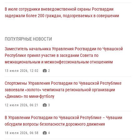
В июле сотрудники вневедомственной охраны Росгвардии
задержали более 200 граждан, подозреваемых в совершении
правонарушений
03 августа 2026, 08:20
ПОПУЛЯРНЫЕ НОВОСТИ
В Росгвардии вспоминают российских воинов, погибших в Первой
Заместитель начальника Управления Росгвардии по Чувашской
мировой войне 1914-1918 годов
Республике принял участие в заседании Совета по
01 августа 2026, 07:19
межнациональным и межконфессиональным отношениям
В Ядрине сотрудники Росгвардии задержали подозреваемого в
13 июля 2026, 12:02
2
причинении тяжкого вреда здоровью
Спортсмены Управления Росгвардии по Чувашской Республике
01 августа 2026, 06:12
завоевали «золото» чемпионата региональной организации
«Динамо» по мини-футболу
1 августа – День дежурной службы войск национальной гвардии
Российской Федерации
12 июля 2026, 06:21
3
01 августа 2026, 05:17
В Управлении Росгвардии по Чувашской Республике – Чувашии
обсудили вопросы безопасности дорожного движения
Директор Росгвардии Герой России генерал армии Виктор Золотов
поздравил специалистов подразделений тыла с профессиональным
18 июля 2026, 06:58
4
праздником