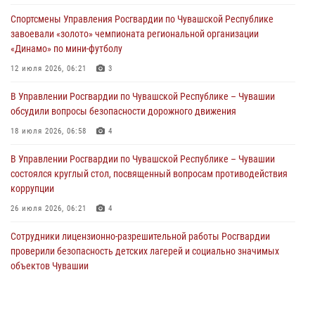
праздником
Спортсмены Управления Росгвардии по Чувашской Республике
01 августа 2026, 00:01
завоевали «золото» чемпионата региональной организации
«Динамо» по мини-футболу
В Чебоксарах при участии спецназа Росгвардии изъята крупная
партия немаркированной никотиносодержащей продукции (видео)
12 июля 2026, 06:21
3
31 июля 2026, 10:01
1
В Управлении Росгвардии по Чувашской Республике – Чувашии
обсудили вопросы безопасности дорожного движения
Сотрудник вневедомственной охраны Росгвардии рассказал
корреспонденту Издательского дома «Хыпар» о службе в ВДВ
18 июля 2026, 06:58
4
31 июля 2026, 07:58
3
В Управлении Росгвардии по Чувашской Республике – Чувашии
состоялся круглый стол, посвященный вопросам противодействия
коррупции
26 июля 2026, 06:21
4
Сотрудники лицензионно-разрешительной работы Росгвардии
проверили безопасность детских лагерей и социально значимых
объектов Чувашии
15 июля 2026, 11:05
2
Росгвардейцы приняли участие в обеспечении общественной