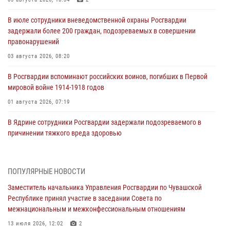
В июле сотрудники вневедомственной охраны Росгвардии
задержали более 200 граждан, подозреваемых в совершении
правонарушений
03 августа 2026, 08:20
В Росгвардии вспоминают российских воинов, погибших в Первой
мировой войне 1914-1918 годов
01 августа 2026, 07:19
В Ядрине сотрудники Росгвардии задержали подозреваемого в
причинении тяжкого вреда здоровью
01 августа 2026, 06:12
1 августа – День дежурной службы войск национальной гвардии
ПОПУЛЯРНЫЕ НОВОСТИ
Российской Федерации
Заместитель начальника Управления Росгвардии по Чувашской
01 августа 2026, 05:17
Республике принял участие в заседании Совета по
межнациональным и межконфессиональным отношениям
Директор Росгвардии Герой России генерал армии Виктор Золотов
поздравил специалистов подразделений тыла с профессиональным
13 июля 2026, 12:02
2