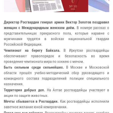
Директор Росгвардии генерал армии Виктор Золотов поздравил
женщин с Международным женским днём.
В номере рассказ о
представительницах прекрасного пола, которые наравне с
мужчинами трудятся в войсках национальной гвардии
Российской Федерации.
Чемпионат на берегу Байкала.
В Иркутске росгвардейцы
обеспечивают правопорядок и безопасность во время
проведения чемпионата мира по хоккею с мячом.
Быть сильным среди сильнейших.
В Москве и Московской
области прошёл учебно-методический сбор руководящего и
командного состава подразделений полиции специального
назначения.
Территория добрых дел.
На Алтае росгвардейцы участвуют в
акции по защите животных.
Мечты сбываются в Росгвардии.
Как росгвардейцы исполнили
заветное желание юной кемеровчанки.
Перед ним пал рейхстаг.
Росгвардейцы почтили память комбата