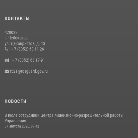
Росгвардии по Чувашской Республике – Чувашии состоялась
встреча с священнослужителем
КОНТАКТЫ
27 июля 2026, 05:05
3
428022
В преддверии сезона охоты Управление Росгвардии по Чувашской
г. Чебоксары,
Республике напоминает о правилах обращения с оружием
ул. Декабристов, д. 13
16 июля 2026, 12:46
+ 7 (8352) 63-11-26
+ 7 (8352) 63-17-91
При поддержке спецназа Росгвардии в Чувашии изъята крупная
партия наркотиков (видео)
t521@rosguard.gov.ru
08 июля 2026, 14:22
1
НОВОСТИ
В июле сотрудники Центра лицензионно-разрешительной работы
Управления ...
07 августа 2026, 07:42