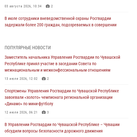
03 августа 2026, 10:34
2
В июле сотрудники вневедомственной охраны Росгвардии
задержали более 200 граждан, подозреваемых в совершении
правонарушений
03 августа 2026, 08:20
ПОПУЛЯРНЫЕ НОВОСТИ
В Росгвардии вспоминают российских воинов, погибших в Первой
Заместитель начальника Управления Росгвардии по Чувашской
мировой войне 1914-1918 годов
Республике принял участие в заседании Совета по
01 августа 2026, 07:19
межнациональным и межконфессиональным отношениям
В Ядрине сотрудники Росгвардии задержали подозреваемого в
13 июля 2026, 12:02
2
причинении тяжкого вреда здоровью
Спортсмены Управления Росгвардии по Чувашской Республике
01 августа 2026, 06:12
завоевали «золото» чемпионата региональной организации
«Динамо» по мини-футболу
1 августа – День дежурной службы войск национальной гвардии
Российской Федерации
12 июля 2026, 06:21
3
01 августа 2026, 05:17
В Управлении Росгвардии по Чувашской Республике – Чувашии
обсудили вопросы безопасности дорожного движения
Директор Росгвардии Герой России генерал армии Виктор Золотов