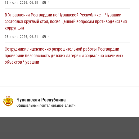
поздравил специалистов подразделений тыла с профессиональным
18 июля 2026, 06:58
4
праздником
В Управлении Росгвардии по Чувашской Республике – Чувашии
01 августа 2026, 00:01
состоялся круглый стол, посвященный вопросам противодействия
коррупции
26 июля 2026, 06:21
4
Сотрудники лицензионно-разрешительной работы Росгвардии
проверили безопасность детских лагерей и социально значимых
объектов Чувашии
15 июля 2026, 11:05
2
В Чувашии подвели итоги служебной деятельности подразделений
вневедомственной охраны Росгвардии
14 июля 2026, 13:09
3
Чувашская Республика
Официальный портал органов власти
Взрывотехник ОМОН «Сувар» стал героем очередного выпуска
программы «Время СВОих» на Национальном телевидении Чувашии
21 июля 2026, 09:15
4
В преддверии Дня святого князя Владимира в Управлении