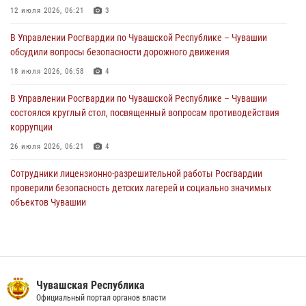
Российской Федерации
12 июля 2026, 06:21
3
01 августа 2026, 05:17
В Управлении Росгвардии по Чувашской Республике – Чувашии
обсудили вопросы безопасности дорожного движения
Директор Росгвардии Герой России генерал армии Виктор Золотов
поздравил специалистов подразделений тыла с профессиональным
18 июля 2026, 06:58
4
праздником
В Управлении Росгвардии по Чувашской Республике – Чувашии
01 августа 2026, 00:01
состоялся круглый стол, посвященный вопросам противодействия
коррупции
26 июля 2026, 06:21
4
Сотрудники лицензионно-разрешительной работы Росгвардии
проверили безопасность детских лагерей и социально значимых
объектов Чувашии
15 июля 2026, 11:05
2
В Чувашии подвели итоги служебной деятельности подразделений
вневедомственной охраны Росгвардии
14 июля 2026, 13:09
3
Чувашская Республика
Официальный портал органов власти