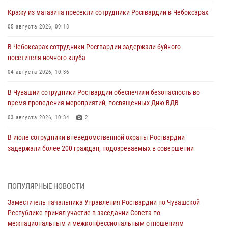
Кражу из магазина пресекли сотрудники Росгвардии в Чебоксарах
05 августа 2026, 09:18
В Чебоксарах сотрудники Росгвардии задержали буйного
посетителя ночного клуба
04 августа 2026, 10:36
В Чувашии сотрудники Росгвардии обеспечили безопасность во
время проведения мероприятий, посвященных Дню ВДВ
03 августа 2026, 10:34
2
В июле сотрудники вневедомственной охраны Росгвардии
задержали более 200 граждан, подозреваемых в совершении
правонарушений
03 августа 2026, 08:20
ПОПУЛЯРНЫЕ НОВОСТИ
В Росгвардии вспоминают российских воинов, погибших в Первой
Заместитель начальника Управления Росгвардии по Чувашской
мировой войне 1914-1918 годов
Республике принял участие в заседании Совета по
01 августа 2026, 07:19
межнациональным и межконфессиональным отношениям