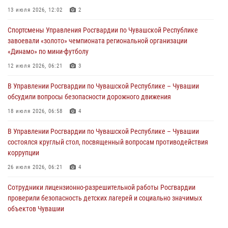
В Ядрине сотрудники Росгвардии задержали подозреваемого в
13 июля 2026, 12:02
2
причинении тяжкого вреда здоровью
Спортсмены Управления Росгвардии по Чувашской Республике
01 августа 2026, 06:12
завоевали «золото» чемпионата региональной организации
«Динамо» по мини-футболу
1 августа – День дежурной службы войск национальной гвардии
Российской Федерации
12 июля 2026, 06:21
3
01 августа 2026, 05:17
В Управлении Росгвардии по Чувашской Республике – Чувашии
обсудили вопросы безопасности дорожного движения
Директор Росгвардии Герой России генерал армии Виктор Золотов
поздравил специалистов подразделений тыла с профессиональным
18 июля 2026, 06:58
4
праздником
В Управлении Росгвардии по Чувашской Республике – Чувашии
01 августа 2026, 00:01
состоялся круглый стол, посвященный вопросам противодействия
коррупции
26 июля 2026, 06:21
4
Сотрудники лицензионно-разрешительной работы Росгвардии
проверили безопасность детских лагерей и социально значимых
объектов Чувашии
15 июля 2026, 11:05
2