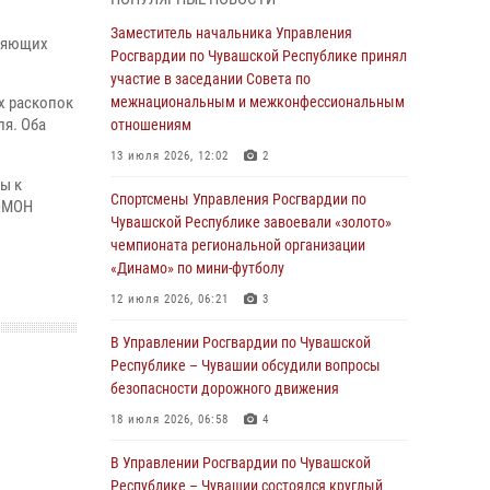
03 августа 2026, 10:34
2
Заместитель начальника Управления
вляющих
В июле сотрудники вневедомственной
Росгвардии по Чувашской Республике принял
охраны Росгвардии задержали более 200
участие в заседании Совета по
граждан, подозреваемых в совершении
х раскопок
межнациональным и межконфессиональным
правонарушений
ля. Оба
отношениям
03 августа 2026, 08:20
13 июля 2026, 12:02
2
ы к
В Росгвардии вспоминают российских
Спортсмены Управления Росгвардии по
 ОМОН
воинов, погибших в Первой мировой войне
Чувашской Республике завоевали «золото»
1914-1918 годов
чемпионата региональной организации
«Динамо» по мини-футболу
01 августа 2026, 07:19
12 июля 2026, 06:21
3
В Ядрине сотрудники Росгвардии задержали
подозреваемого в причинении тяжкого вреда
В Управлении Росгвардии по Чувашской
здоровью
Республике – Чувашии обсудили вопросы
безопасности дорожного движения
01 августа 2026, 06:12
18 июля 2026, 06:58
4
1 августа – День дежурной службы войск
национальной гвардии Российской
В Управлении Росгвардии по Чувашской
Федерации
Республике – Чувашии состоялся круглый