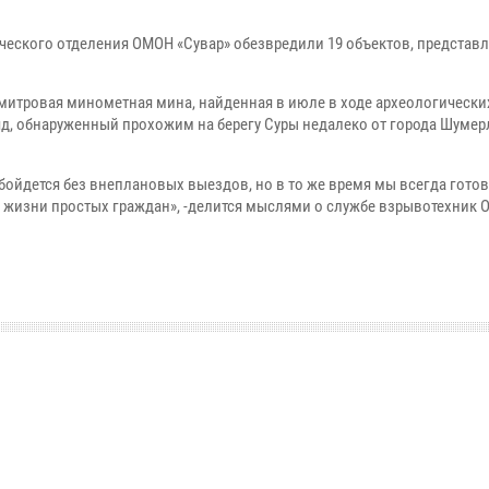
ческого отделения ОМОН «Сувар» обезвредили 19 объектов, предста
митровая минометная мина, найденная в июле в ходе археологически
д, обнаруженный прохожим на берегу Суры недалеко от города Шумер
бойдется без внеплановых выездов, но в то же время мы всегда готов
 и жизни простых граждан», -делится мыслями о службе взрывотехник