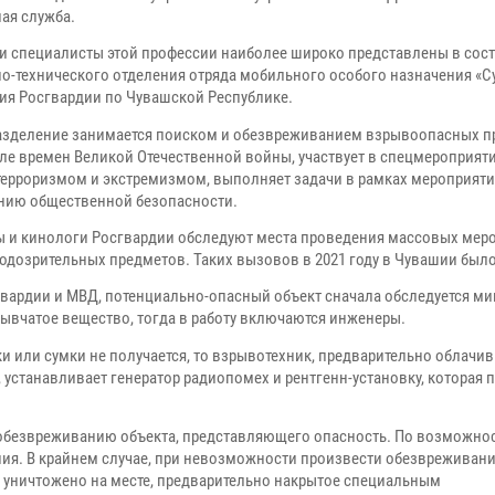
ая служба.
и специалисты этой профессии наиболее широко представлены в сос
о-технического отделения отряда мобильного особого назначения «С
ия Росгвардии по Чувашской Республике.
азделение занимается поиском и обезвреживанием взрывоопасных п
сле времен Великой Отечественной войны, участвует в спецмероприят
 терроризмом и экстремизмом, выполняет задачи в рамках мероприяти
нию общественной безопасности.
 и кинологи Росгвардии обследуют места проведения массовых мер
дозрительных предметов. Таких вызовов в 2021 году в Чувашии было
гвардии и МВД, потенциально-опасный объект сначала обследуется ми
ывчатое вещество, тогда в работу включаются инженеры.
 или сумки не получается, то взрывотехник, предварительно облачи
 устанавливает генератор радиопомех и рентгенн-установку, которая
 обезвреживанию объекта, представляющего опасность. По возможнос
ия. В крайнем случае, при невозможности произвести обезвреживани
ь уничтожено на месте, предварительно накрытое специальным