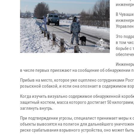
инженерн
В Чуваши
инженерн
Управлен
Это подр
в том чи
борьбе с
обеспече
Инженеры
в числе первых приезжают на сообщение об обнаружении по
Прибыв на место, которое уже оцеплено сотрудниками Рос
розыскной собакой, и если она опознает в содержимом взр
Когда изучить визуально содержимое обнаруженной коробки
защитный костюм, масса которого достигает 50 килограмм,
заглянуть внутрь.
При подтверждении угрозы, специалист принимает меры к
объекты вывозятся на полигон для дальнейшего уничтожен
риске срабатывания взрывного устройства, оно может быт