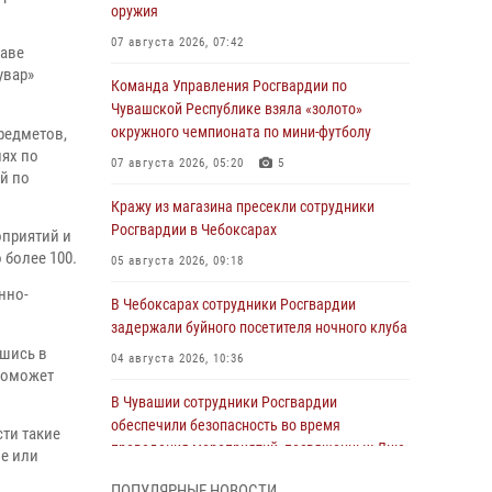
оружия
07 августа 2026, 07:42
таве
увар»
Команда Управления Росгвардии по
Чувашской Республике взяла «золото»
окружного чемпионата по мини-футболу
редметов,
иях по
07 августа 2026, 05:20
5
й по
Кражу из магазина пресекли сотрудники
Росгвардии в Чебоксарах
оприятий и
 более 100.
05 августа 2026, 09:18
нно-
В Чебоксарах сотрудники Росгвардии
задержали буйного посетителя ночного клуба
вшись в
04 августа 2026, 10:36
 поможет
В Чувашии сотрудники Росгвардии
обеспечили безопасность во время
ти такие
проведения мероприятий, посвященных Дню
е или
ВДВ
ПОПУЛЯРНЫЕ НОВОСТИ