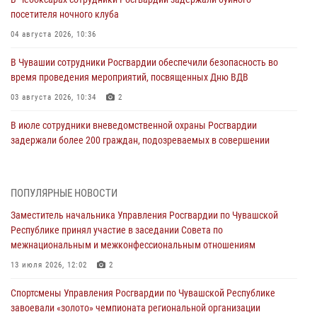
посетителя ночного клуба
04 августа 2026, 10:36
В Чувашии сотрудники Росгвардии обеспечили безопасность во
время проведения мероприятий, посвященных Дню ВДВ
03 августа 2026, 10:34
2
В июле сотрудники вневедомственной охраны Росгвардии
задержали более 200 граждан, подозреваемых в совершении
правонарушений
03 августа 2026, 08:20
ПОПУЛЯРНЫЕ НОВОСТИ
В Росгвардии вспоминают российских воинов, погибших в Первой
Заместитель начальника Управления Росгвардии по Чувашской
мировой войне 1914-1918 годов
Республике принял участие в заседании Совета по
01 августа 2026, 07:19
межнациональным и межконфессиональным отношениям
В Ядрине сотрудники Росгвардии задержали подозреваемого в
13 июля 2026, 12:02
2
причинении тяжкого вреда здоровью
Спортсмены Управления Росгвардии по Чувашской Республике
01 августа 2026, 06:12
завоевали «золото» чемпионата региональной организации