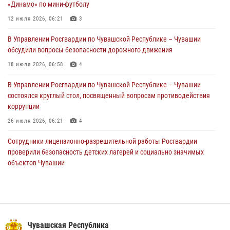
«Динамо» по мини-футболу
1 августа – День дежурной службы войск национальной гвардии
Российской Федерации
12 июля 2026, 06:21
3
01 августа 2026, 05:17
В Управлении Росгвардии по Чувашской Республике – Чувашии
обсудили вопросы безопасности дорожного движения
Директор Росгвардии Герой России генерал армии Виктор Золотов
поздравил специалистов подразделений тыла с профессиональным
18 июля 2026, 06:58
4
праздником
В Управлении Росгвардии по Чувашской Республике – Чувашии
01 августа 2026, 00:01
состоялся круглый стол, посвященный вопросам противодействия
коррупции
26 июля 2026, 06:21
4
Сотрудники лицензионно-разрешительной работы Росгвардии
проверили безопасность детских лагерей и социально значимых
объектов Чувашии
15 июля 2026, 11:05
2
В Чувашии подвели итоги служебной деятельности подразделений
вневедомственной охраны Росгвардии
14 июля 2026, 13:09
3
Чувашская Республика